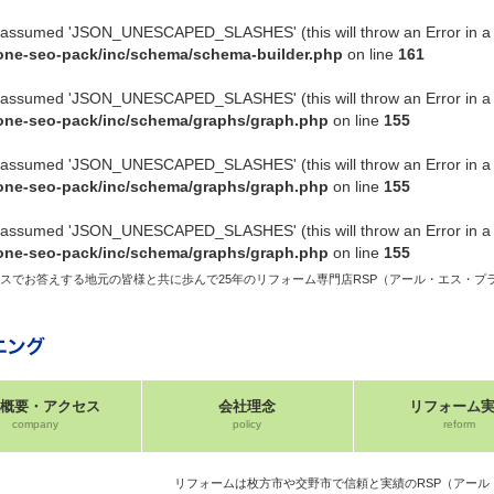
sumed 'JSON_UNESCAPED_SLASHES' (this will throw an Error in a fu
-one-seo-pack/inc/schema/schema-builder.php
on line
161
sumed 'JSON_UNESCAPED_SLASHES' (this will throw an Error in a fu
-one-seo-pack/inc/schema/graphs/graph.php
on line
155
sumed 'JSON_UNESCAPED_SLASHES' (this will throw an Error in a fu
-one-seo-pack/inc/schema/graphs/graph.php
on line
155
sumed 'JSON_UNESCAPED_SLASHES' (this will throw an Error in a fu
-one-seo-pack/inc/schema/graphs/graph.php
on line
155
スでお答えする地元の皆様と共に歩んで25年のリフォーム専門店RSP（アール・エス・プ
概要・アクセス
会社理念
リフォーム
company
policy
reform
リフォームは枚方市や交野市で信頼と実績のRSP（アール