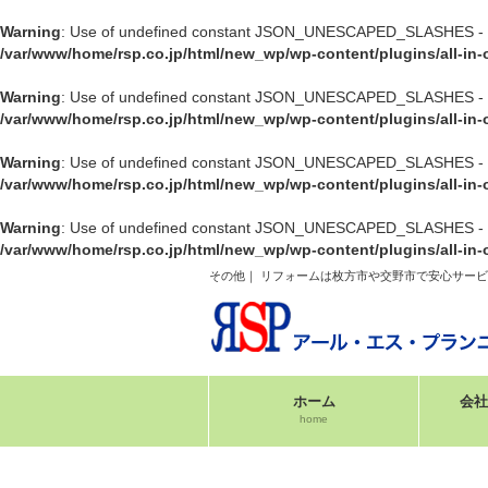
Warning
: Use of undefined constant JSON_UNESCAPED_SLASHES - as
/var/www/home/rsp.co.jp/html/new_wp/wp-content/plugins/all-in
Warning
: Use of undefined constant JSON_UNESCAPED_SLASHES - as
/var/www/home/rsp.co.jp/html/new_wp/wp-content/plugins/all-in
Warning
: Use of undefined constant JSON_UNESCAPED_SLASHES - as
/var/www/home/rsp.co.jp/html/new_wp/wp-content/plugins/all-in
Warning
: Use of undefined constant JSON_UNESCAPED_SLASHES - as
/var/www/home/rsp.co.jp/html/new_wp/wp-content/plugins/all-in
その他｜ リフォームは枚方市や交野市で安心サービ
ホーム
会社
home